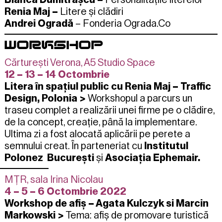
Renia Maj –
Litere și clădiri
Andrei Ogradă
– Fonderia Ograda.Co
WORKSHOP
Cărturești Verona, A5 Studio Space
12 – 13 – 14 Octombrie
Litera în spațiul public cu Renia Maj – Traffic
Design, Polonia
>
Workshopul a parcurs un
traseu complet a realizării unei firme pe o clădire,
de la concept, creație, până la implementare.
Ultima zi a fost alocată aplicării pe perete a
semnului creat.
În parteneriat cu
Institutul
Polonez București
și
Asociația Ephemair.
MȚR, sala Irina Nicolau
4 – 5 – 6 Octombrie 2022
Workshop de afiș – Agata Kulczyk si Marcin
Markowski
>
Tema:
afiș de promovare turistică