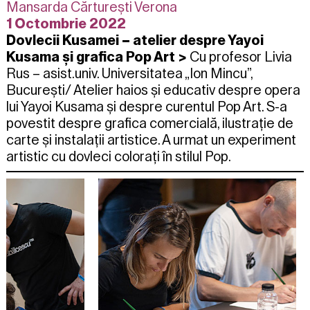
Mansarda Cărturești Verona
1 Octombrie 2022
Dovlecii Kusamei – atelier despre Yayoi
Kusama și grafica Pop Art
>
Cu profesor Livia
Rus – asist.univ. Universitatea „Ion Mincu”,
București/ A
telier haios și educativ despre opera
lui
Yayoi Kusama
și despre curentul
Pop Art
. S-a
povestit despre grafica comercială, ilustrație de
carte și instalații artistice. A urmat un experiment
artistic cu dovleci colorați în stilul Pop.