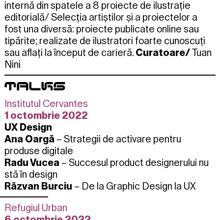
internă din spatele a 8 proiecte de ilustrație
editorială/
Selecția artiștilor și a proiectelor a
fost una diversă: proiecte publicate online sau
tipărite; realizate de ilustratori foarte cunoscuți
sau aflați la început de carieră.
Curatoare/
Tuan
Nini
TALKS
Institutul Cervantes
1 octombrie 2022
UX Design
Ana Oargă
– Strategii de activare pentru
produse digitale
Radu Vucea
– Succesul product designerului nu
stă în design
Răzvan Burciu
– De la Graphic Design la UX
Refugiul Urban
6 octombrie 2022