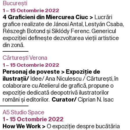
București
1 – 15 Octombrie 2022
4 Graficieni din Miercurea Ciuc
>
Lucrări
grafice realizate de Jánosi Antal, Lestyán Csaba,
Részegh Botond și Siklódy Ferenc. Genericul
expoziției definește dezvoltarea vieții artistice
din zonă.
Cărturești Verona
1 – 15 Octombrie 2022
Personaj de poveste
>
Expoziție de
ilustrații/
Idee/ Ana Niculescu
/
Cărturești,
în
colaborare cu
Atelierul de grafică,
propune o
expoziție dedicată deopotrivă ilustratorilor
români și editorilor.
Curator/
Ciprian N. Isac
A5 Studio Space
1 - 15 Octombrie 2022
How We Work
>
O expoziție despre bucătăria