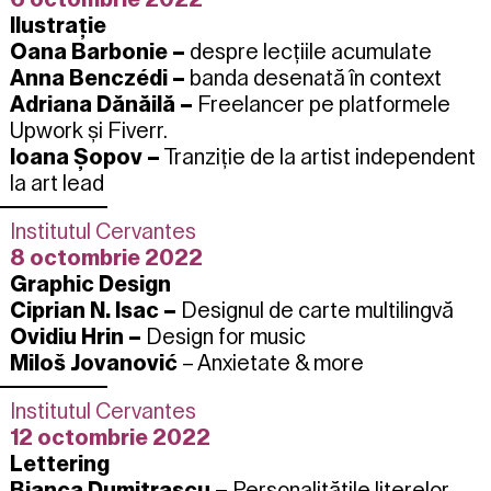
Ilustrație
Oana Barbonie –
despre lecțiile acumulate
Anna Benczédi –
banda desenată în context
Adriana Dănăilă –
Freelancer pe platformele
Upwork și Fiverr.
Ioana Șopov –
Tranziție de la artist independent
la art lead
Institutul Cervantes
8 octombrie 2022
Graphic Design
Ciprian N. Isac –
Designul de carte multilingvă
Ovidiu Hrin –
Design for music
Miloš Jovanović
– Anxietate & more
Institutul Cervantes
12 octombrie 2022
Lettering
Bianca Dumitrașcu –
Personalitățile literelor