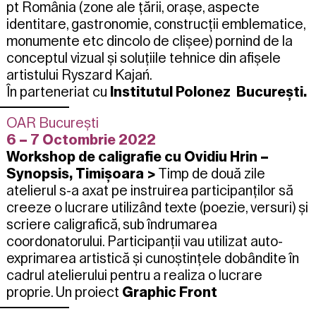
pt România (zone ale țării, orașe, aspecte
identitare, gastronomie, construcții emblematice,
monumente etc dincolo de clișee) pornind de la
conceptul vizual și soluțiile tehnice din
afișele
artistului Ryszard Kaja
ń.
În parteneriat cu
Institutul Polonez București.
OAR București
6 – 7 Octombrie 2022
Workshop de caligrafie cu Ovidiu Hrin –
Synopsis, Timișoara
>
Timp de două zile
atelierul s-a axat pe instruirea participanților să
creeze o lucrare utilizând texte (poezie, versuri) și
scriere caligrafică, sub îndrumarea
coordonatorului. Participanții vau utilizat auto-
exprimarea artistică și cunoștințele dobândite în
cadrul atelierului pentru a realiza o lucrare
proprie. Un proiect
Graphic Front