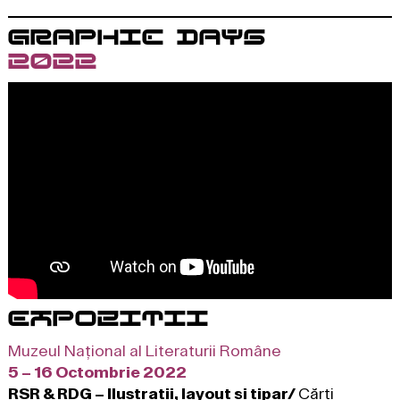
GRAPHIC DAYS
2022
EXPOZITII
Muzeul Național al Literaturii Române
5 – 16 Octombrie 2022
RSR & RDG – Ilustrații, layout și tipar/
Cărți