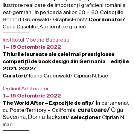
ilustrate realizate de importanți graficieni români și
est-germani, în perioada anilor ’60 – ’80. Colecțiile
Herbert Gruenwald/ GraphicFront/
Coordonator/
Carla Duschka, Atelierul de grafică
Institutul Goethe București
1 – 15 Octombrie 2022
Titlurile laureate ale celei mai prestigioase
competiții de book design din Germania – edițiile
2021, 2022/
Curatori/
Ioana Gruenwald/ Ciprian N. Isac
Ordinul Arhitecților
1 – 15 Octombrie 2022
The World After – Expoziție de afiș/
În parteneriat
curatoare/
Olga
cu PosterTerritory – California,
Severina, Donna Jackson/
selecționer
Ciprian N.
Isac