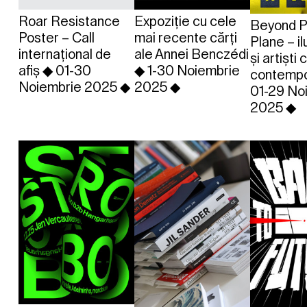
Roar Resistance
Expoziție cu cele
Beyond P
Poster – Call
mai recente cărți
Plane – il
internațional de
ale Annei Benczédi
și artiști 
afiș ◆ 01-30
◆ 1-30 Noiembrie
contempo
Noiembrie 2025 ◆
2025 ◆
01-29 No
2025 ◆