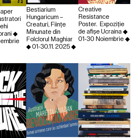
Creative
Bestiarium
aper
Resistance
Hungaricum –
ustratori
Poster. Expoziție
Creaturi, Ființe
cehi
de afișe Ucraina ◆
Minunate din
rani ◆
01-30 Noiembrie ◆
Folclorul Maghiar
iembrie
◆ 01-30.11. 2025 ◆