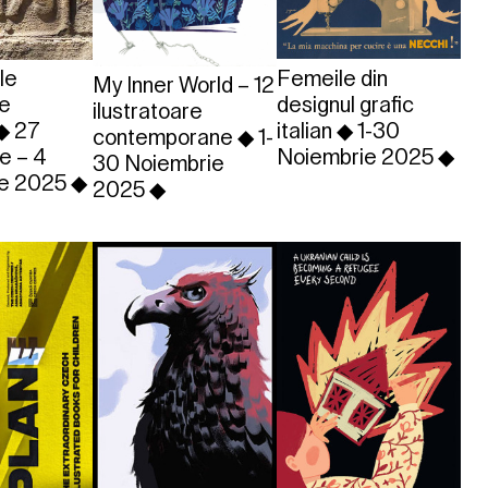
Femeile din
le
My Inner World – 12
designul grafic
de
ilustratoare
italian ◆ 1-30
◆ 27
contemporane ◆ 1-
Noiembrie 2025 ◆
e – 4
30 Noiembrie
e 2025 ◆
2025 ◆