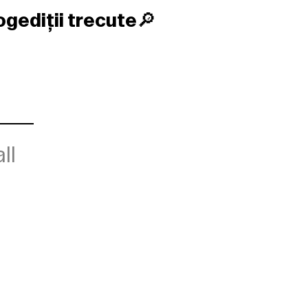
og
ediții trecute
🔎
ll