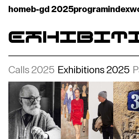
home
b-gd 2025
program
index
w
EXHIBIT
Calls 2025
Exhibitions 2025
P