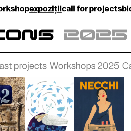
orkshop
expoziții
call for projects
bl
IONS
2025
ast projects
Workshops 2025
Ca