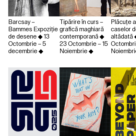
Barcsay –
Tipărire în curs –
Plăcuțe a
Bammes Expoziție
grafică maghiară
caselor 
de desene ◆ 13
contemporană ◆
altădată 
Octombrie – 5
23 Octombrie – 15
Octombri
decembrie ◆
Noiembrie ◆
Noiembri