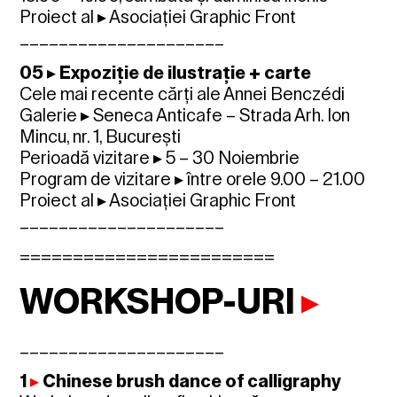
Proiect al ▸ Asociației Graphic Front
_____________________
05 ▸ Expoziție de ilustrație + carte
Cele mai recente cărți ale Annei Benczédi
Galerie ▸ Seneca Anticafe – Strada Arh. Ion
Mincu, nr. 1, București
Perioadă vizitare ▸ 5 – 30 Noiembrie
Program de vizitare ▸ între orele 9.00 – 21.00
Proiect al ▸ Asociației Graphic Front
_____________________
========================
WORKSHOP-URI
▸
_____________________
1
▸
Chinese brush dance of calligraphy