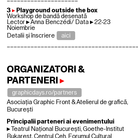
3
▸
Playground outside the box
Workshop de bandă desenată
Lector
▸
Anna Benczédi/
Data
▸
22-23
Noiembrie
Detalii și înscriere
aici
______________________________________
ORGANIZATORI &
PARTENERI
▸
graphicdays.ro/partners
Asociația Graphic Front &
Atelierul de grafică,
București
Principalii parteneri ai evenimentului
▸
Teatrul Național București, Goethe-Institut
Bukarest, Centrul Ceh, Forumul Cultural