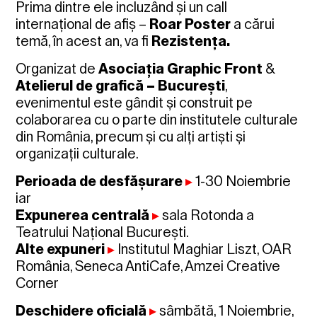
Prima dintre ele incluzând și un call
internațional de afiș –
Roar Poster
a cărui
temă, în acest an, va fi
Rezistența.
Organizat de
Asociația Graphic Front
&
Atelierul de grafică
– București
,
evenimentul este gândit și construit pe
colaborarea cu o parte din institutele culturale
din România, precum și cu alți artiști și
organizații culturale.
Perioada de desfășurare
▸
1-30 Noiembrie
iar
Expunerea centrală
▸
sala Rotonda a
Teatrului Național București.
Alte expuneri
▸
Institutul Maghiar Liszt, OAR
România, Seneca AntiCafe, Amzei Creative
Corner
Deschidere oficială
▸
sâmbătă, 1 Noiembrie,