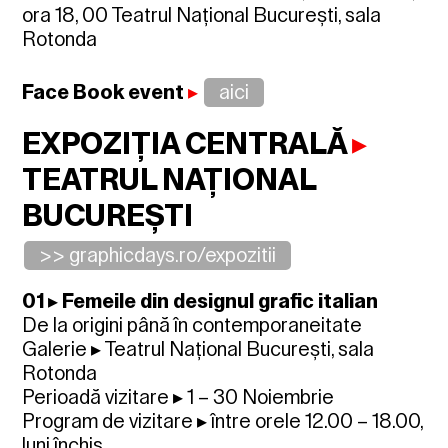
ora 18, 00 Teatrul Național București, sala
Rotonda
Face Book event
▸
aici
EXPOZIȚIA CENTRALĂ
▸
TEATRUL NAȚIONAL
BUCUREȘTI
>> graphicdays.ro/expozitii
01 ▸ Femeile din designul grafic italian
De la origini până în contemporaneitate
Galerie ▸ Teatrul Național București, sala
Rotonda
Perioadă vizitare ▸ 1 – 30 Noiembrie
Program de vizitare ▸ între orele 12.00 – 18.00,
luni închis