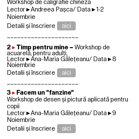
Workshop de caligrafie chineză
Lector
▸
Andreea Pașca/
Data
▸
1
-2
Noiembrie
Detalii și înscriere
aici
_____________________
2
▸
Timp pentru mine –
Workshop de
acuarelă, pentru adulți,
Lector
▸
Ana-Maria Gălețeanu/
Data
▸
8
Noiembrie
Detalii și înscriere
aici
_____________________
3
▸
Facem un "fanzine"
Workshop de desen și pictură aplicată pentru
copii
Lector
▸
Ana-Maria Gălețeanu/
Data
▸
9
Noiembrie
Detalii și înscriere
aici
_____________________