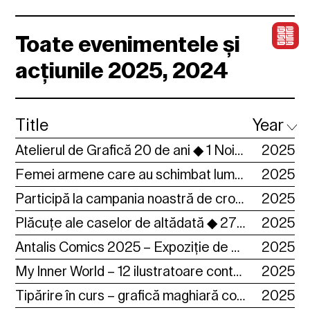
Toate evenimentele și
acțiunile 2025, 2024
Title
Year
Atelierul de Grafică 20 de ani ◆ 1 Noiembrie – 30 Noiembrie 2025
2025
Femei armene care au schimbat lumea – Ilustrații de Maretta Aivazian. ◆ 01-30 Noiembrie 2025 ◆
2025
Participă la campania noastră de crowdfunding ◆ Până la 30 Noiembrie ◆
2025
Plăcuțe ale caselor de altădată ◆ 27 Octombrie – 4 Noiembrie 2025 ◆
2025
Antalis Comics 2025 – Expoziție de bandă desenată ◆ 1-30 Noiembrie 2025 ◆
2025
My Inner World – 12 ilustratoare contemporane ◆ 1-30 Noiembrie 2025 ◆
2025
Tipărire în curs – grafică maghiară contemporană ◆ 23 Octombrie – 15 Noiembrie ◆
2025