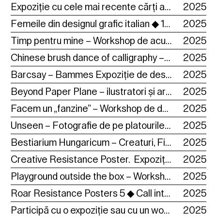
Expoziție cu cele mai recente cărți ale Annei Benczédi ◆ 1-30 Noiembrie 2025 ◆
2025
Femeile din designul grafic italian ◆ 1-30 Noiembrie 2025 ◆
2025
Timp pentru mine – Workshop de acuarelă, pentru adulți, cu Ana-Maria Gălețeanu ◆ 8 Noiembrie 2025 ◆
2025
Chinese brush dance of calligraphy – Workshop de caligrafie chineză cu Andreea Pașca ◆ 1-2 Noiembrie 2025 ◆
2025
Barcsay – Bammes Expoziție de desene ◆ 13 Octombrie – 5 decembrie ◆
2025
Beyond Paper Plane – ilustratori și artiști cehi contemporani ◆ 01-29 Noiembrie 2025 ◆
2025
Facem un „fanzine” – Workshop de desen și pictură pentru copii, cu Ana-Maria Gălețeanu ◆ 9 Noiembrie 2025 ◆
2025
Unseen – Fotografie de pe platourile de filmare ◆ 9. 11 – 5. 12. 2025 Vernisaj 9. 11 ora 19.00 ◆
2025
Bestiarium Hungaricum – Creaturi, Ființe Minunate din Folclorul Maghiar ◆ 01-30.11. 2025 ◆
2025
Creative Resistance Poster. Expoziție de afișe Ucraina ◆ 01-30 Noiembrie ◆
2025
Playground outside the box – Workshop de bandă desenată cu Anna Benczédi ◆ 22-23 Noiembrie 2025 ◆
2025
Roar Resistance Posters 5 ◆ Call internațional de afiș ◆ Până la 30 Septembrie ◆
2025
Participă cu o expoziție sau cu un workshop ◆ Până la 10 Octombrie ◆
2025