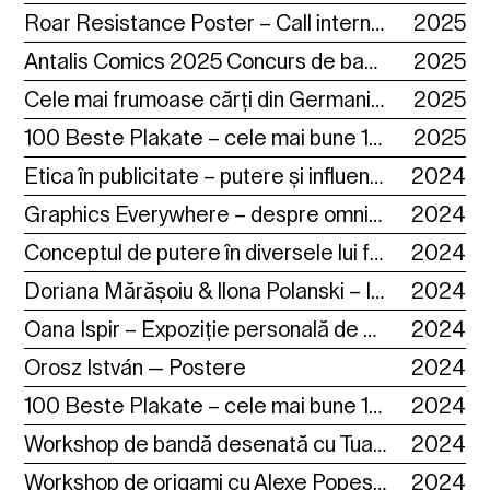
Roar Resistance Poster – Call internațional de afiș ◆ 01-30 Noiembrie 2025 ◆
2025
Antalis Comics 2025 Concurs de bandă desenată ◆ până la 30 Septembrie 2025 ◆
2025
Cele mai frumoase cărți din Germania și Austria ◆ 01-30 Noiembrie 2025 ◆
2025
100 Beste Plakate – cele mai bune 100 ale lui 2024, din Germania, Elveția, Austria ◆ 01-30 Noiembrie 2025 ◆
2025
Etica în publicitate – putere și influență în teenvertising
2024
Graphics Everywhere – despre omniprezența fenomenului grafic
2024
Conceptul de putere în diversele lui forme.
2024
Doriana Mărășoiu & Ilona Polanski – Ilustrații
2024
Oana Ispir – Expoziție personală de carte ilustrată
2024
Orosz István — Postere
2024
100 Beste Plakate – cele mai bune 100 afișe ale anului 2022, din Germania, Elveția, Austria
2024
Workshop de bandă desenată cu Tuan Nini — No More talking heads
2024
Workshop de origami cu Alexe Popescu – Origamix
2024