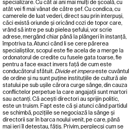
specializare. Cu cât ai ani mai mulți de școală, cu
atât vei fi mai vânat de către șef. Cu condica, cu
camerele de luat vederi, direct sau prin interpuși,
căci există oriunde și oricând cozi de topor care,
vrând să intre pe sub pielea șefului, vor scrie
adrese, mergând chiar până la plângeri în instanță,
împotriva ta. Atunci când li se cere părerea
specialiștilor, scopul este fie acela de a merge la
ordonatorul de credite cu fusele gata toarse, fie
pentru a face exact invers față de cum este
conducătorul sfătuit.
Divide et impera
este cuvântul
de ordine și nu sunt puține instituțiile de cultură ale
statului pe sub ușile cărora curge sânge, din cauza
conflictelor perpetue la care angajații sunt martori
sau actanți. Că acești directori au sprijin politic,
este un truism. Fapt este că și atunci când partidul
se schimbă, pozițiile se negociază la sânge și
directorii sar în barca noului venit, pe care, până
mai ieri îl detestau, fățiș. Privim, perplecși cum se