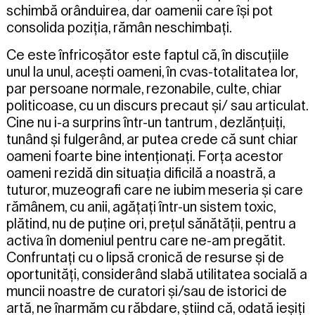
schimbă orânduirea, dar oamenii care își pot
consolida poziția, rămân neschimbați.
Ce este înfricoșător este faptul că, în discuțiile
unul la unul, acești oameni, în cvas-totalitatea lor,
par persoane normale, rezonabile, culte, chiar
politicoase, cu un discurs precaut și/ sau articulat.
Cine nu i-a surprins într-un tantrum , dezlănțuiți,
tunând și fulgerând, ar putea crede că sunt chiar
oameni foarte bine intenționați. Forța acestor
oameni rezidă din situația dificilă a noastră, a
tuturor, muzeografi care ne iubim meseria și care
rămânem, cu anii, agățați într-un sistem toxic,
plătind, nu de puține ori, prețul sănătății, pentru a
activa în domeniul pentru care ne-am pregătit.
Confruntați cu o lipsă cronică de resurse și de
oportunități, considerând slabă utilitatea socială a
muncii noastre de curatori și/sau de istorici de
artă, ne înarmăm cu răbdare, știind că, odată ieșiți