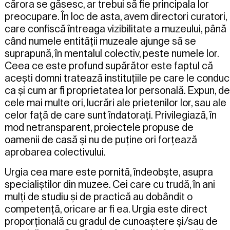
cărora se găsesc, ar trebui să fie principala lor
preocupare. În loc de asta, avem directori curatori,
care confiscă întreaga vizibilitate a muzeului, până
când numele entității muzeale ajunge să se
suprapună, în mentalul colectiv, peste numele lor.
Ceea ce este profund supărător este faptul că
acești domni tratează instituțiile pe care le conduc
ca și cum ar fi proprietatea lor personală. Expun, de
cele mai multe ori, lucrări ale prietenilor lor, sau ale
celor față de care sunt îndatorați. Privilegiază, în
mod netransparent, proiectele propuse de
oamenii de casă și nu de puține ori forțează
aprobarea colectivului.
Urgia cea mare este pornită, îndeobște, asupra
specialiștilor din muzee. Cei care cu trudă, în ani
mulți de studiu și de practică au dobândit o
competență, oricare ar fi ea. Urgia este direct
proporțională cu gradul de cunoaștere și/sau de