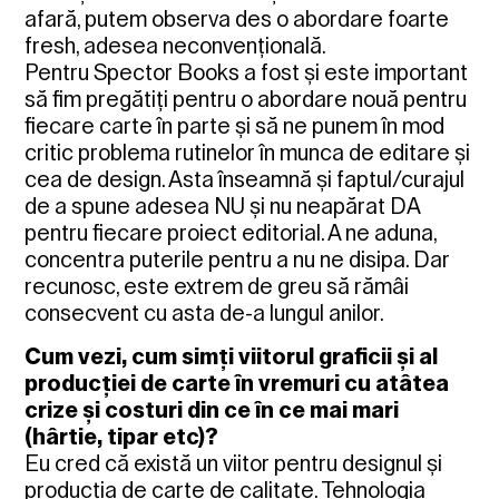
afară, putem observa des o abordare foarte
fresh, adesea neconvențională.
Pentru Spector Books a fost și este important
să fim pregătiți pentru o abordare nouă pentru
fiecare carte în parte și să ne punem în mod
critic problema rutinelor în munca de editare și
cea de design. Asta înseamnă și faptul/curajul
de a spune adesea NU și nu neapărat DA
pentru fiecare proiect editorial. A ne aduna,
concentra puterile pentru a nu ne disipa. Dar
recunosc, este extrem de greu să rămâi
consecvent cu asta de-a lungul anilor.
Cum vezi, cum simți viitorul graficii și al
producției de carte în vremuri cu atâtea
crize și costuri din ce în ce mai mari
(hârtie, tipar etc)?
Eu cred că există un viitor pentru designul și
producția de carte de calitate. Tehnologia