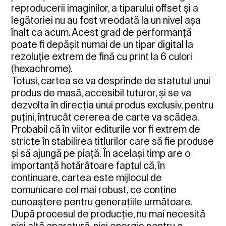
reproducerii imaginilor, a tiparului offset și a
legătoriei nu au fost vreodată la un nivel așa
înalt ca acum. Acest grad de performanță
poate fi depășit numai de un tipar digital la
rezoluție extrem de fină cu print la 6 culori
(hexachrome).
Totuși, cartea se va desprinde de statutul unui
produs de masă, accesibil tuturor, și se va
dezvolta în direcția unui produs exclusiv, pentru
puțini, întrucât cererea de carte va scădea.
Probabil că în viitor editurile vor fi extrem de
stricte în stabilirea titlurilor care să fie produse
și să ajungă pe piață. În același timp are o
importanță hotărâtoare faptul că, în
continuare, cartea este mijlocul de
comunicare cel mai robust, ce conține
cunoaștere pentru generațiile următoare.
După procesul de producție, nu mai necesită