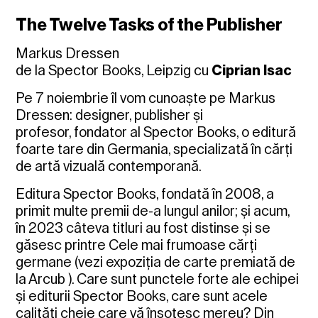
The Twelve Tasks of the Publisher
Markus Dressen
de la Spector Books, Leipzig cu
Ciprian Isac
Pe 7 noiembrie îl vom cunoaște pe Markus
Dressen: designer, publisher și
profesor, fondator al Spector Books, o editură
foarte tare din Germania, specializată în cărți
de artă vizuală contemporană.
Editura Spector Books, fondată în 2008, a
primit multe premii de-a lungul anilor; și acum,
în 2023 câteva titluri au fost distinse și se
găsesc printre Cele mai frumoase cărți
germane (vezi expoziția de carte premiată de
la Arcub ). Care sunt punctele forte ale echipei
și editurii Spector Books, care sunt acele
calități cheie care vă însoțesc mereu? Din